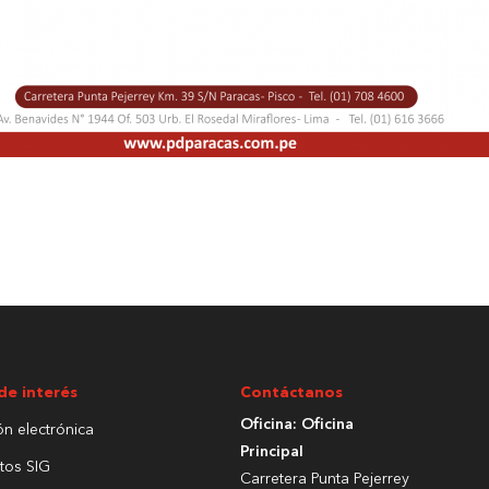
de interés
Contáctanos
Oficina: Oficina
ón electrónica
Principal
tos SIG
Carretera Punta Pejerrey