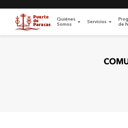
Quiénes
Pro
Servicios
Somos
de 
Carga de
Sobre el Terminal
Proyecto
Contratos de
Conoce 
COMU
acceso
Proyecto de
Procedimiento
Pasajeros
Modernización
P
Protección de
Datos Personales
Contenedores
Reglamentos
Polít
datos
Carga Roro