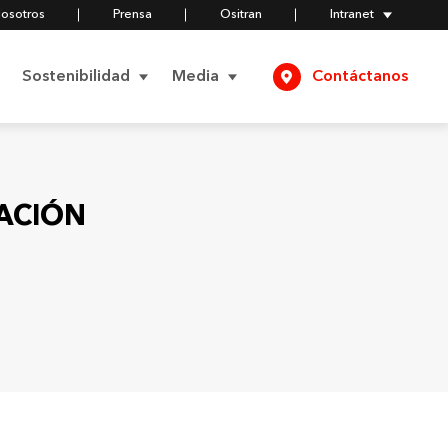
Nosotros
Prensa
Ositran
Intranet
Sostenibilidad
Media
Contáctanos
Negocios
Comunicados
Responsables
ACIÓN
Compromiso Social
Videos
Política del Modelo de
Prevención de Delitos
Compromiso
Fotos
Ambiental
Certificados