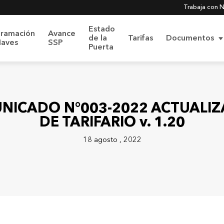
Trabaja con 
Estado
gramación
Avance
de la
Tarifas
Documentos
Naves
SSP
Puerta
más sobre
Nuestro Sistema Integrado de Gestión
NICADO N°003-2022 ACTUALIZ
DE TARIFARIO v. 1.20
Código de Ética y
18 agosto , 2022
olítica SIG
Conducta
ica de Protección de
 Personales