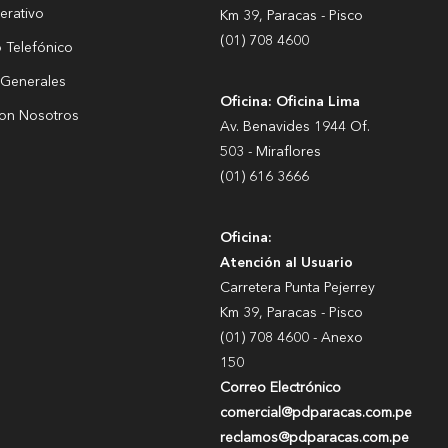
erativo
Km 39, Paracas - Pisco
(01) 708 4600
o Telefónico
 Generales
Oficina: Oficina Lima
con Nosotros
Av. Benavides 1944 Of.
503 - Miraflores
(01) 616 3666
Oficina:
Atención al Usuario
Carretera Punta Pejerrey
Km 39, Paracas - Pisco
(01) 708 4600 - Anexo
150
Correo Electrónico
comercial@pdparacas.com.pe
reclamos@pdparacas.com.pe