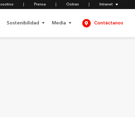
Nosotros
Prensa
Ositran
Intranet
Sostenibilidad
Media
Contáctanos
Negocios
Comunicados
Responsables
Compromiso Social
Videos
Política del Modelo de
Prevención de Delitos
Compromiso
Fotos
Ambiental
Certificados