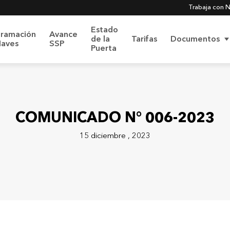
Trabaja con 
Estado
gramación
Avance
de la
Tarifas
Documentos
Naves
SSP
Puerta
más sobre
Nuestro Sistema Integrado de Gestión
COMUNICADO N° 006-2023
15 diciembre , 2023
Código de Ética y
olítica SIG
Conducta
ica de Protección de
 Personales