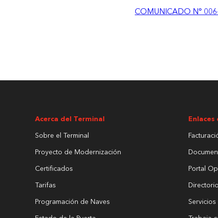
COMUNICADO N° 006-2
Carga a Granel
Acerca del Terminal
Enlaces 
Sobre el Terminal
Facturaci
Proyecto de Modernización
Documen
Certificados
Portal Op
Tarifas
Directori
Programación de Naves
Servicios