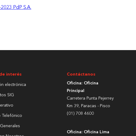
023 PdP S.A.
de interés
Contáctanos
Oficina: Oficina
ón electrónica
Principal
tos SIG
Carretera Punta Pejerrey
erativo
Km 39, Paracas - Pisco
(01) 708 4600
o Telefónico
 Generales
Oficina: Oficina Lima