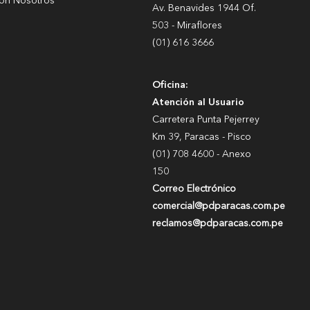
con Nosotros
Av. Benavides 1944 Of.
503 - Miraflores
(01) 616 3666
Oficina:
Atención al Usuario
Carretera Punta Pejerrey
Km 39, Paracas - Pisco
(01) 708 4600 - Anexo
150
Correo Electrónico
comercial@pdparacas.com.pe
reclamos@pdparacas.com.pe