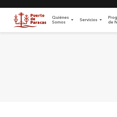
Quiénes
Pro
Servicios
Somos
de 
Carga de
Sobre el Terminal
Proyecto
Contratos de
Conoce 
acceso
Proyecto de
Procedimiento
Pasajeros
Modernización
P
Protección de
Datos Personales
Contenedores
Reglamentos
Polít
datos
Carga Roro