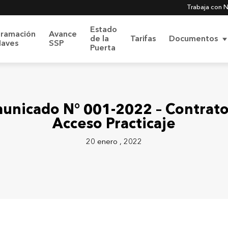
Trabaja con 
Estado
gramación
Avance
de la
Tarifas
Documentos
Naves
SSP
Puerta
más sobre
Nuestro Sistema Integrado de Gestión
unicado N° 001-2022 – Contrato
Acceso Practicaje
Código de Ética y
20 enero , 2022
olítica SIG
Conducta
ica de Protección de
 Personales