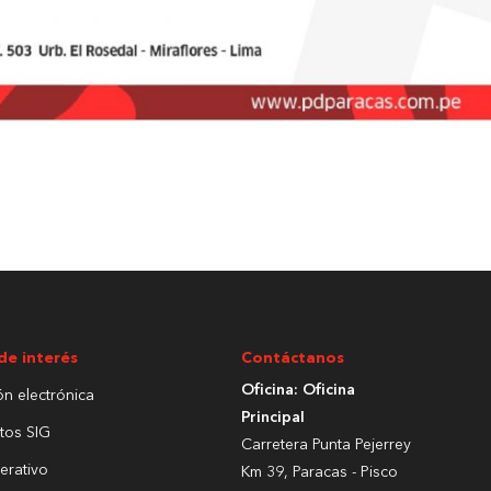
de interés
Contáctanos
Oficina: Oficina
ón electrónica
Principal
tos SIG
Carretera Punta Pejerrey
erativo
Km 39, Paracas - Pisco