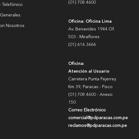
(01) 708 4600
o Telefónico
 Generales
Oficina: Oficina Lima
con Nosotros
Av. Benavides 1944 Of.
503 - Miraflores
(01) 616 3666
Oficina:
Atención al Usuario
Carretera Punta Pejerrey
Km 39, Paracas - Pisco
(01) 708 4600 - Anexo
150
Correo Electrónico
comercial@pdparacas.com.pe
reclamos@pdparacas.com.pe