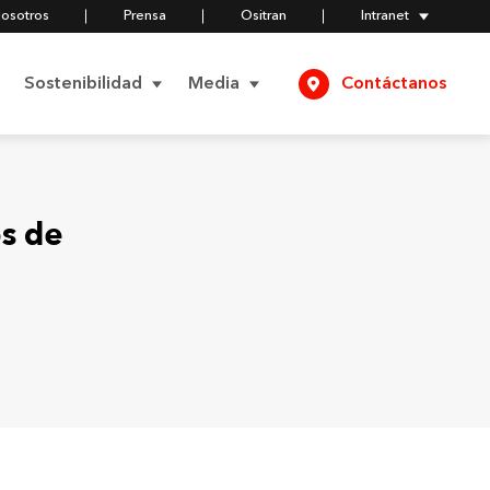
Nosotros
Prensa
Ositran
Intranet
Sostenibilidad
Media
Contáctanos
Negocios
Comunicados
Responsables
s de
Compromiso Social
Videos
Política del Modelo de
Prevención de Delitos
Compromiso
Fotos
Ambiental
Certificados