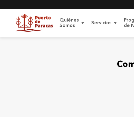
Quiénes
Pro
Servicios
Somos
de 
Carga de
Sobre el Terminal
Proyecto
Contratos de
Conoce 
Com
acceso
Proyecto de
Procedimiento
Pasajeros
Modernización
P
Protección de
Datos Personales
Contenedores
Reglamentos
Polít
datos
Carga Roro