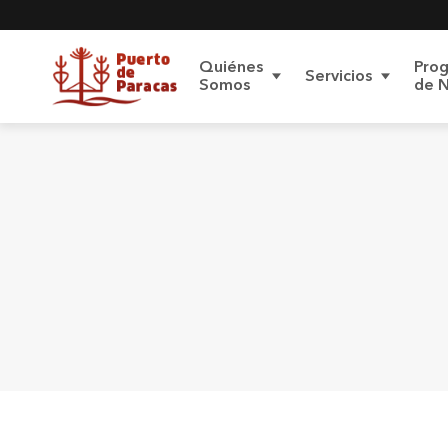
Quiénes
Pro
Servicios
Somos
de 
Carga de
Sobre el Terminal
Proyecto
Contratos de
Conoce 
acceso
Proyecto de
Procedimiento
Pasajeros
Modernización
P
Protección de
Datos Personales
Contenedores
Reglamentos
Polít
datos
Carga Roro