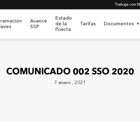
Trabaja con 
Estado
gramación
Avance
de la
Tarifas
Documentos
Naves
SSP
Puerta
más sobre
Nuestro Sistema Integrado de Gestión
COMUNICADO 002 SSO 2020
7 enero , 2021
Código de Ética y
olítica SIG
Conducta
ica de Protección de
 Personales