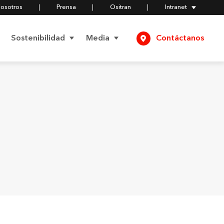
Nosotros
Prensa
Ositran
Intranet
Sostenibilidad
Media
Contáctanos
Negocios
Comunicados
Responsables
Compromiso Social
Videos
Política del Modelo de
Prevención de Delitos
Compromiso
Fotos
Ambiental
Certificados