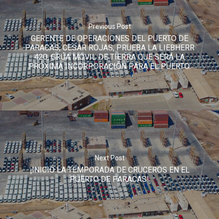
Previous Post
GERENTE DE OPERACIONES DEL PUERTO DE
PARACAS, CESAR ROJAS, PRUEBA LA LIEBHERR
420, GRÚA MOVIL DE TIERRA QUE SERÁ LA
PRÓXIMA INCORPORACIÓN PARA EL PUERTO.
Negocios
Responsables
Entorno
Compromiso
Next Post
Socioambient
¡INICIÓ LA TEMPORADA DE CRUCEROS EN EL
PUERTO DE PARACAS!