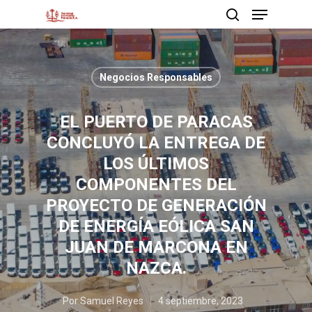
Negocios Responsables
Presione enter para buscar o ESC para cerrar
EL PUERTO DE PARACAS
CONCLUYÓ LA ENTREGA DE
LOS ÚLTIMOS
COMPONENTES DEL
PROYECTO DE GENERACIÓN
DE ENERGÍA EÓLICA SAN
JUAN DE MARCONA EN
NAZCA.
Por
Samuel Reyes
4 septiembre, 2023