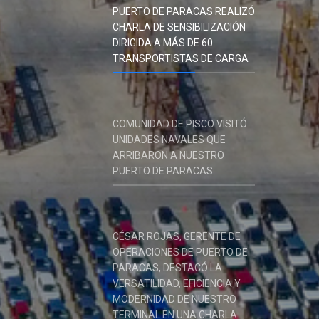
PUERTO DE PARACAS REALIZÓ
CHARLA DE SENSIBILIZACIÓN
DIRIGIDA A MÁS DE 60
TRANSPORTISTAS DE CARGA
COMUNIDAD DE PISCO VISITÓ
UNIDADES NAVALES QUE
ARRIBARON A NUESTRO
PUERTO DE PARACAS.
CÉSAR ROJAS, GERENTE DE
OPERACIONES DE PUERTO DE
PARACAS, DESTACÓ LA
VERSATILIDAD, EFICIENCIA Y
MODERNIDAD DE NUESTRO
TERMINAL EN UNA CHARLA