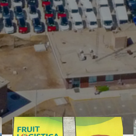
POR
EL
LA
N
BASC