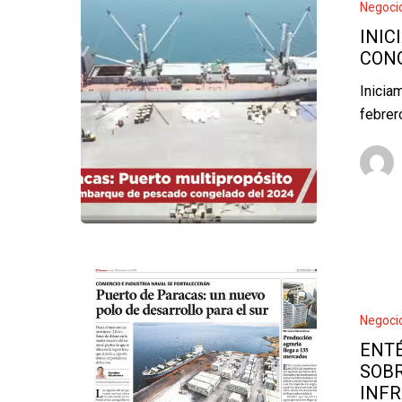
Negoci
INIC
CONG
Inicia
febrer
Negoci
ENTÉ
SOBR
INFR