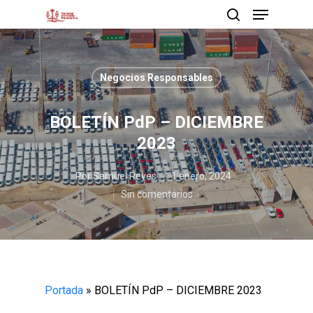
Negocios Responsables
Presione enter para buscar o ESC para cerrar
BOLETÍN PdP – DICIEMBRE
2023
Por
Samuel Reyes
1 enero, 2024
Sin comentarios
Portada
»
BOLETÍN PdP – DICIEMBRE 2023